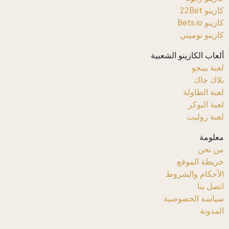
كازينو 22Bet
كازينو Bets.io
كازينو نوميني
ألعاب الكازينو الشعبية
لعبة بينجو
بلاك جاك
لعبة الطاولة
لعبة البوكر
لعبة روليت
معلومة
من نحن
خريطة الموقع
الأحكام والشروط
اتصل بنا
سياسة الخصوصية
المدونة