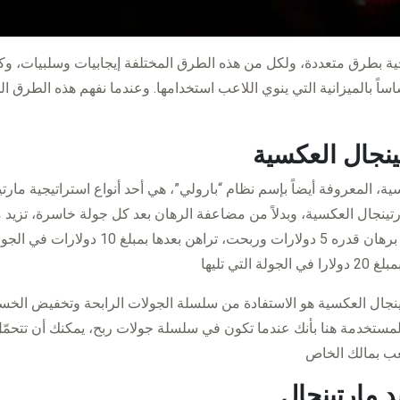
جية بطرق متعددة، ولكل من هذه الطرق المختلفة إيجابيات وسلبيات، و
اساً بالميزانية التي ينوي اللاعب استخدامها. وعندما نفهم هذه الطرق ال
ينجال العكسية
ية، المعروفة أيضاً بإسم نظام “بارولي”، هي أحد أنواع استراتيجية مارت
تينجال العكسية، وبدلاً من مضاعفة الرهان بعد كل جولة خاسرة، تزيد م
على سبيل المثال، إذا بدأت برهان قدره 5 دولارات وربحت
ينجال العكسية هو الاستفادة من سلسلة الجولات الرابحة وتخفيض الخس
مستخدمة هنا بأنك عندما تكون في سلسلة جولات ربح، يمكنك أن تتحمّل 
د مارتينجال