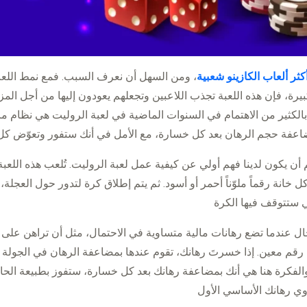
ثر ألعاب الكازينو شعبية
، ومن السهل أن نعرف السبب. فمع نمط اللعب
يرة، فإن هذه اللعبة تجذب اللاعبين وتجعلهم يعودون إليها من أجل المز
الكثير من الاهتمام في السنوات الماضية في لعبة الروليت هي نظام مار
م أن يكون لدينا فهم أولي عن كيفية عمل لعبة الروليت. تُلعب هذه الل
خانة رقماً ملوّناً أحمر أو أسود. ثم يتم إطلاق كرة لتدور حول العجلة،
ال عندما تضع رهانات مالية متساوية في الاحتمال، مثل أن تراهن على ا
 رقم معين. إذا خسرتَ رهانك، تقوم عندها بمضاعفة الرهان في الجولة الت
الفكرة هنا هي أنك بمضاعفة رهانك بعد كل خسارة، ستفوز بطبيعة الح