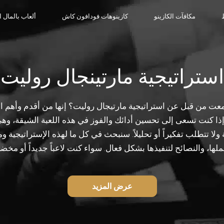
مكافآت الكازينو
كازينوهات فودافون كاش
ألعاب بالمال 
استراتيجية مارتينجال روليت
 إذا كنت تسعى إلى تحسين أدائك والفوز في هذه اللعبة الشيقة، وه
لا تتطلب تفكيراً أو تحليلاً. سنبحث في كل ما لهذه الإستراتيجية وما
لها، والنصائح لتنفيذها بشكل فعال. سواء كنت لاعباً جديداً أو مخضر
عرض المزيد