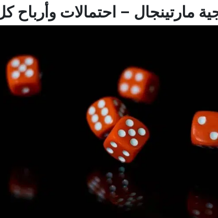
جية مارتينجال – احتمالات وأرباح كل