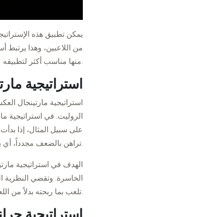
يمكن تطبيق هذه الإستراتي
من اللاعبين، وهذا يرتبط أس
منها مناسب أكثر لتطبيقه.
استراتيجية مارت
استراتيجية مارتينجال العكس
الروليت. في استراتيجية مار
تراهن بالضعف مجدداً، أي بمبلغ 20 دولارا في الجولة التي تليها.
الهدف في استراتيجية مارت
الخاسرة. وتقضي النظرية ال
تلعب بما ربحته بدلاً من اللعب بمالك الخاص.
استراتيجية جران