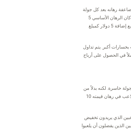
مضاعفة رهانه بعد كل جولة
خاسرة، تماماً مثل مارتينجال العادية، لكن مع فارق هو إضافة مبلغ إلى الرهان المضاعف. مثلاً، إذا كان الرهان الأساسي 5
دولار في الجولة الأولى وخسرها اللاعب، يكون الرهان التالي 15 دولاراً (أي ضعف الرهان السابق مع إضافة 5 دولار كمبلغ
ب بخسارات أكبر. يتم تداول
أملاً في الحصول على أرباح
ولة خاسرة. لكنه بدلاً من
مضاعفة حجم الرهان، يزيد رهانه بمقدار نصف مبلغ الرهان السابق. على سبيل المثال، إذا خسر اللاعب في رهان قيمته 10
اعبين الذي يريدون تخفيض
ين الذين يفضلون أن يلعبوا