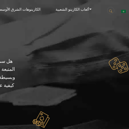
ألعاب الكازينو الشعبية
الكازينوهات الشرق الأوسط
المتبعة
وبسيطة و
كيفية عم
يكون نظام مارتينجال مفتاح نجاحك في الروليت. تابع القراء لتتعلم كل شيء عنها.