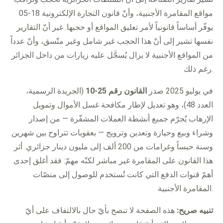
مواقع المقامرة الأجنبية، وأنّ قانون التجارة الإلكترونية 18-05
يوفّر أساساً قانونياً لأمر تعليق المواقع أو حجبها. غير أنّ التقارير
نفسها تشير إلى أنّ هذا الحجب غير شامل وغير متّسق، وأنّ عدداً
من المواقع الأجنبية لا يزال يُسجَّل عليه زيارات من داخل الجزائر
رغم ذلك.
في يوليو 2025 صدر
القانون رقم 25-10
(الجريدة الرسمية،
العدد 48)، وهو تعديل لإطار مكافحة غسل الأموال وتمويل
الإرهاب يُجرّم جميع أنشطة العملات المشفّرة — من إصدار
وشراء وبيع وحيازة وتعدين وترويج — بعقوبات تتراوح بين شهرين
وسنة حبساً وغرامات من 200 ألف إلى مليون دينار جزائري. أثر
هذا القانون على المقامرة غير مباشر لكنّه مهمّ: فقد أغلق إحدى
أهمّ قنوات الدفع التي كانت تُستخدم للوصول إلى منصّات
المقامرة الأجنبية.
تنبيه صريح:
هذه الصفحة لا تنصح بأيّ حال بالالتفاف على أيّ