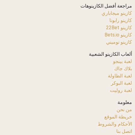
مراجعة أفضل الكازينوهات
كازينو ميجاباري
كازينو رابونا
كازينو 22Bet
كازينو Bets.io
كازينو نوميني
ألعاب الكازينو الشعبية
لعبة بينجو
بلاك جاك
لعبة الطاولة
لعبة البوكر
لعبة روليت
معلومة
من نحن
خريطة الموقع
الأحكام والشروط
اتصل بنا