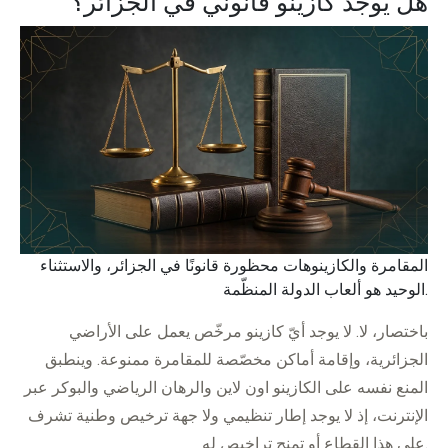
هل يوجد كازينو قانوني في الجزائر؟
المقامرة والكازينوهات محظورة قانونًا في الجزائر، والاستثناء
الوحيد هو ألعاب الدولة المنظّمة.
باختصار، لا. لا يوجد أيّ كازينو مرخّص يعمل على الأراضي
الجزائرية، وإقامة أماكن مخصّصة للمقامرة ممنوعة. وينطبق
المنع نفسه على الكازينو اون لاين والرهان الرياضي والبوكر عبر
الإنترنت، إذ لا يوجد إطار تنظيمي ولا جهة ترخيص وطنية تشرف
على هذا القطاع أو تمنح تراخيص له.