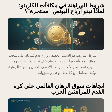
شروط المراهنة في مكافآت الكازينو:
لماذا تبدو أرباح البونص “محتجزة”؟
شرط المراهنة هو السبب الحقيقي وراء عدم قدرتك على سحب
أموال المكافأة فوراً. نشرح بالأرقام كيف يُحسب بالضبط، وما
الذي يُحتسب من الألعاب، والحد الأقصى للرهان والمهلة الزمنية،
وكيف تتعامل مع كل ذلك بوعي ومسؤولية.
اتجاهات سوق الرهان العالمي على كرة
القدم للمراهنين العرب