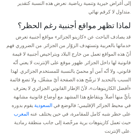
إلى أغراض خيرية وتنمية رياضية. نعرض هذه النسبة كتقدير
متداول لا كرقم نهائي.
لماذا تظهر مواقع أجنبية رغم الحظر؟
قد يصادف الباحث عن «كازينو الجزائر» مواقع أجنبية تعرض
خدماتها بالعربية وتستهدف الزوّار من الجزائر. من الضروري فهم
أنّ هذه المواقع تعمل من خارج البلاد وبتراخيص أجنبية لا قيمة
قانونية لها داخل الجزائر. ظهور موقع على الإنترنت لا يعني أنّه
قانوني، ولا أنّه آمن أو محميّ بالنسبة للمستخدم الجزائري. لهذا
السبب بالتحديد لا ترشّح هذه الصفحة أيّ مشغّل، ولا تضع قائمة
«أفضل الكازينوهات»، لأنّ الإطار القانوني الجزائري لا يعترف
بأيٍّ منها أصلاً. ويتقاطع هذا المشهد مع أوضاع قانونية مشابهة
في محيط الجزائر الإقليمي؛ فالوضع في
السعودية
يقوم بدوره
على حظر شبه كامل للمقامرة، في حين يختلف عنه
المغرب
حيث تعمل كازينوهات برية مرخّصة إلى جانب منطقة رمادية
على الإنترنت.