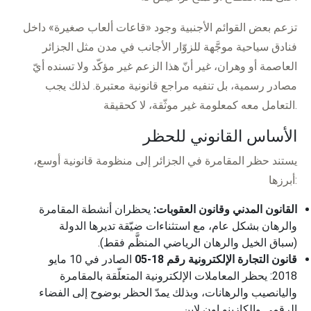
تزعم بعض القوائم الأجنبية وجود «قاعات ألعاب صغيرة» داخل
فنادق سياحية موجَّهة للزوّار الأجانب في مدن مثل الجزائر
العاصمة أو وهران، غير أنّ هذا الزعم غير مؤكّد ولا تسنده أيّ
مصادر رسمية، بل تنفيه مراجع قانونية معتبرة. لذلك يجب
التعامل معه كمعلومة غير موثّقة، لا كحقيقة.
الأساس القانوني للحظر
يستند حظر المقامرة في الجزائر إلى منظومة قانونية أوسع،
أبرزها:
القانون المدني وقانون العقوبات:
يحظران أنشطة المقامرة
والرهان بشكل عام، مع استثناءات ضيّقة تديرها الدولة
(سباق الخيل والرهان الرياضي المنظَّم فقط).
قانون التجارة الإلكترونية رقم 18-05
الصادر في 10 مايو
2018: يحظر المعاملات الإلكترونية المتعلّقة بالمقامرة
واليانصيب والرهانات، وبذلك يمدّ الحظر بوضوح إلى الفضاء
الرقمي والكازينو اون لاين.