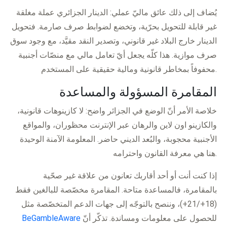
يُضاف إلى ذلك عائق ماليّ عملي: الدينار الجزائري عملة مغلقة
غير قابلة للتحويل بحرّية، وتخضع لضوابط صرف صارمة. فتحويل
الدينار خارج البلاد غير قانوني، وتصدير النقد مقيَّد، مع وجود سوق
صرف موازية. هذا كلّه يجعل أيّ تعامل مالي مع منصّات أجنبية
محفوفاً بمخاطر قانونية ومالية حقيقية على المستخدم.
المقامرة المسؤولة والمساعدة
خلاصة الأمر أنّ الوضع في الجزائر واضح: لا كازينوهات قانونية،
والكازينو اون لاين والرهان عبر الإنترنت محظوران، والمواقع
الأجنبية محجوبة، والبُعد الديني حاضر. المعلومة الآمنة الوحيدة
هنا هي معرفة القانون واحترامه.
إذا كنت أنت أو أحد أقاربك تعانون من علاقة غير صحّية
بالمقامرة، فالمساعدة متاحة. المقامرة مخصّصة للبالغين فقط
(18+/21+)، وننصح بالتوجّه إلى جهات الدعم المتخصّصة مثل
للحصول على معلومات ومساندة. تذكّر أنّ
BeGambleAware