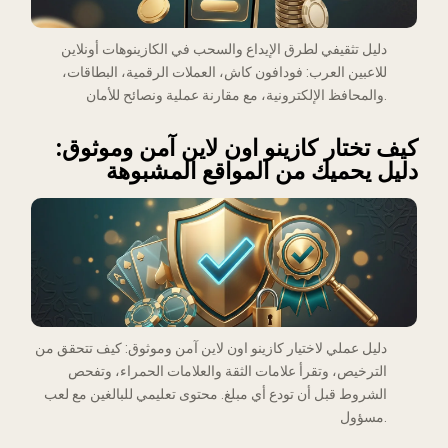
دليل تثقيفي لطرق الإيداع والسحب في الكازينوهات أونلاين
للاعبين العرب: فودافون كاش، العملات الرقمية، البطاقات،
والمحافظ الإلكترونية، مع مقارنة عملية ونصائح للأمان.
كيف تختار كازينو اون لاين آمن وموثوق:
دليل يحميك من المواقع المشبوهة
دليل عملي لاختيار كازينو اون لاين آمن وموثوق: كيف تتحقق من
الترخيص، وتقرأ علامات الثقة والعلامات الحمراء، وتفحص
الشروط قبل أن تودع أي مبلغ. محتوى تعليمي للبالغين مع لعب
مسؤول.