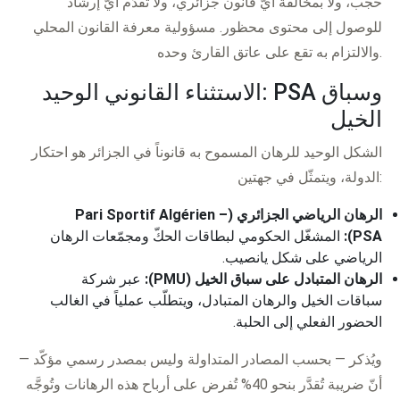
حجب، ولا بمخالفة أيّ قانون جزائري، ولا تقدّم أيّ إرشاد
للوصول إلى محتوى محظور. مسؤولية معرفة القانون المحلي
والالتزام به تقع على عاتق القارئ وحده.
الاستثناء القانوني الوحيد: PSA وسباق
الخيل
الشكل الوحيد للرهان المسموح به قانوناً في الجزائر هو احتكار
الدولة، ويتمثّل في جهتين:
الرهان الرياضي الجزائري (Pari Sportif Algérien –
PSA):
المشغّل الحكومي لبطاقات الحكّ ومجمّعات الرهان
الرياضي على شكل يانصيب.
الرهان المتبادل على سباق الخيل (PMU):
عبر شركة
سباقات الخيل والرهان المتبادل، ويتطلّب عملياً في الغالب
الحضور الفعلي إلى الحلبة.
ويُذكر — بحسب المصادر المتداولة وليس بمصدر رسمي مؤكّد —
أنّ ضريبة تُقدَّر بنحو 40% تُفرض على أرباح هذه الرهانات وتُوجَّه