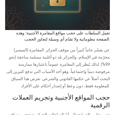
تعمل السلطات على حجب مواقع المقامرة الأجنبية؛ وهذه
الصفحة معلوماتية ولا تقدّم أي وسيلة لتجاوز الحجب.
عي يفسّر جانباً كبيراً من موقف الجزائر. المقامرة (الميسر)
محرّمة في الإسلام، والجزائر بلد ذو أغلبية مسلمة ساحقة (نحو
99%). لذلك يُنظر إلى المقامرة عموماً باعتبارها ممارسة
مرفوضة دينياً واجتماعياً، وهو أحد الأسباب التي تدفع كثيرين إلى
البحث أصلاً عن حكمها القانوني والشرعي. نعرض هذا السياق
للمعلومة فقط، دون وعظ أو إصدار أحكام على الأفراد.
حجب المواقع الأجنبية وتجريم العملات
الرقمية
تشير تقارير الصناعة إلى أنّ السلطات الجزائرية تحجب وتراقب